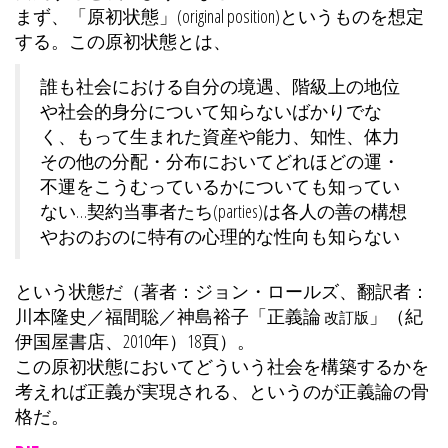
まず、「原初状態」(original position)というものを想定
する。この原初状態とは、
誰も社会における自分の境遇、階級上の地位
や社会的身分について知らないばかりでな
く、もって生まれた資産や能力、知性、体力
その他の分配・分布においてどれほどの運・
不運をこうむっているかについても知ってい
ない…契約当事者たち(parties)は各人の善の構想
やおのおのに特有の心理的な性向も知らない
という状態だ（著者：ジョン・ロールズ、翻訳者：
川本隆史／福間聡／神島裕子「正義論
」（紀
改訂版
伊国屋書店、2010年）18頁）。
この原初状態においてどういう社会を構築するかを
考えれば正義が実現される、というのが正義論の骨
格だ。