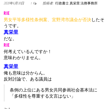
2020年6月30日
投稿者:
行政書士 真栄里 法務事務所
1
RIE
男女平等多様性条例案、宜野湾市議会が否決
したそ
うです。
真栄里
だな。
RIE
何考えているんですか！
意味わかりません。
真栄里
俺も意味は分からん。
反対討論で、ある議員は
条例の上位にある男女共同参画社会基本法に
「多様性を尊重する文言はない」