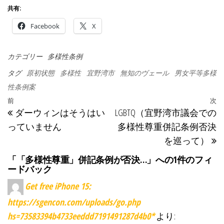
共有:
Facebook
X
カテゴリー
多様性条例
タグ
原初状態
多様性
宜野湾市
無知のヴェール
男女平等多様
性条例案
投稿ナビゲーション
過去の投稿
前
次
ダーウィンはそうはい
LGBTQ（宜野湾市議会での
っていません
多様性尊重併記条例否決
を巡って）
「「多様性尊重」併記条例が否決…」への1件のフィ
ードバック
Get free iPhone 15:
https://sgencon.com/uploads/go.php
hs=73583394b4733eeddd7191491287d4b0*
より: