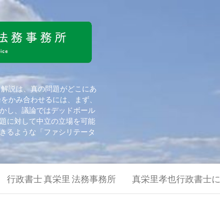
 解説は、真の問題がどこにあ
論をかみ合わせるには、まず、
かし、議論ではデッドボール
題に対して中立の立場を可能
きるような「ファシリテータ
行政書士 真栄里 法務事務所
真栄里孝也行政書士