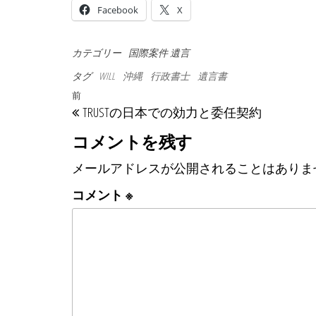
Facebook
X
カテゴリー
国際案件
遺言
タグ
WILL
沖縄
行政書士
遺言書
投稿ナビゲーション
過去の投稿
前
TRUSTの日本での効力と委任契約
コメントを残す
メールアドレスが公開されることはありま
コメント
※