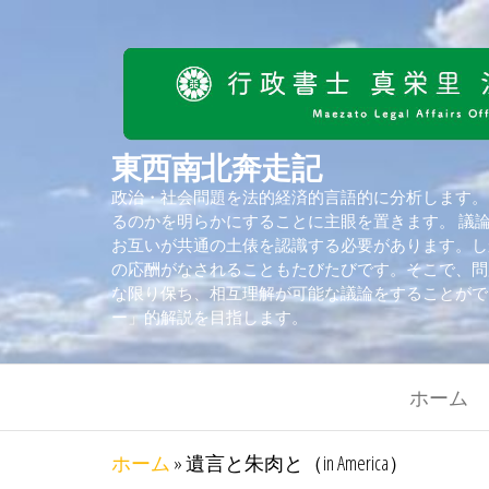
東西南北奔走記
政治・社会問題を法的経済的言語的に分析します。
るのかを明らかにすることに主眼を置きます。 議
お互いが共通の土俵を認識する必要があります。し
の応酬がなされることもたびたびです。そこで、問
な限り保ち、相互理解が可能な議論をすることがで
ー」的解説を目指します。
ホーム
ホーム
»
遺言と朱肉と（in America）