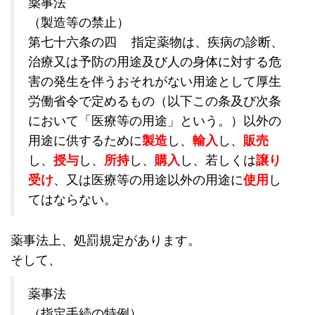
薬事法
（製造等の禁止）
第七十六条の四 指定薬物は、疾病の診断、
治療又は予防の用途及び人の身体に対する危
害の発生を伴うおそれがない用途として厚生
労働省令で定めるもの（以下この条及び次条
において「医療等の用途」という。）以外の
用途に供するために
製造
し、
輸入
し、
販売
し、
授与
し、
所持
し、
購入
し、若しくは
譲り
受け
、又は医療等の用途以外の用途に
使用
し
てはならない。
薬事法上、処罰規定があります。
そして、
薬事法
（指定手続の特例）