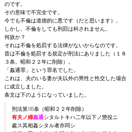
のです。
その意味で不完全です。
今でも不倫は道徳的に悪です（だと思います）。
しかし、不倫をしても刑罰は科されません。
何故か？
それは不倫を処罰する法律がないからなのです。
昔は不倫を処罰する規定が刑法にありました（１８
３条。昭和２２年に削除）。
「姦通罪」という罪名でした。
これは、夫のいる妻が夫以外の男性と性交した場合
に成立しました。
条文は下のようになっていました。
刑法第183条（昭和２２年削除）
有夫ノ婦
姦通
シタルトキハ二年以下ノ懲役ニ
處ス其相姦シタル者亦同シ