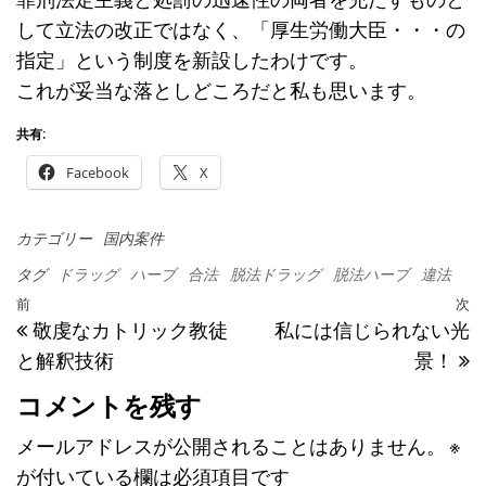
して立法の改正ではなく、「厚生労働大臣・・・の
指定」という制度を新設したわけです。
これが妥当な落としどころだと私も思います。
共有:
Facebook
X
カテゴリー
国内案件
タグ
ドラッグ
ハーブ
合法
脱法ドラッグ
脱法ハーブ
違法
投稿ナビゲーション
過去の投稿
前
次
敬虔なカトリック教徒
私には信じられない光
と解釈技術
景！
コメントを残す
メールアドレスが公開されることはありません。
※
が付いている欄は必須項目です