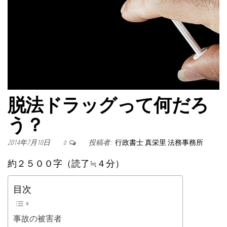
脱法ドラッグって何だろ
う？
2014年7月10日
投稿者:
行政書士 真栄里 法務事務所
0
約２５００字（読了≒４分）
目次
事故の被害者