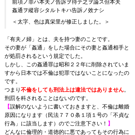
前項ノ罪ハ本夫ノ告訴ヲ待テ之ヲ論ス但本夫
姦通ヲ縱容シタルトキハ告訴ノ效ナシ
＜太字、色は真栄里が修正しました。＞
「有夫ノ婦」とは、夫を持つ妻のことです。
その妻が「姦通」をした場合にその妻と姦通相手と
が処罰されるという規定でした。
しかし、この姦通罪は昭和２２年に削除されていま
すから日本では不倫は犯罪ではないことになったの
です。
つまり
不倫をしても刑法上は違法ではありません
。
刑罰を科されることはないのです。
【
誤解のないように書いておきますと、不倫は離婚
原因になります（民法７７０条１項１号の「不貞な
行為」に該当します）のでご注意下さい！
】
どんなに倫理的・道徳的に悪であってもその行為に