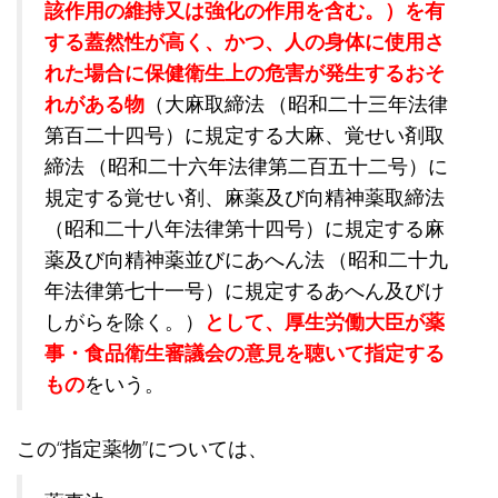
該作用の維持又は強化の作用を含む。）を有
する蓋然性が高く、かつ、人の身体に使用さ
れた場合に保健衛生上の危害が発生するおそ
れがある物
（大麻取締法 （昭和二十三年法律
第百二十四号）に規定する大麻、覚せい剤取
締法 （昭和二十六年法律第二百五十二号）に
規定する覚せい剤、麻薬及び向精神薬取締法
（昭和二十八年法律第十四号）に規定する麻
薬及び向精神薬並びにあへん法 （昭和二十九
年法律第七十一号）に規定するあへん及びけ
しがらを除く。）
として、厚生労働大臣が薬
事・食品衛生審議会の意見を聴いて指定する
もの
をいう。
この“指定薬物”については、