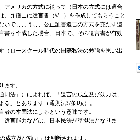
、アメリカの方式に従って（日本の方式には適合
、弁護士に遺言書（WILL）を作成してもらうこと
ないでしょうし、公正証書遺言の方式を充たす遺
言書を作成した場合、日本で、その遺言書が有効
す（ロースクール時代の国際私法の勉強を思い出
ります。
通則法」）によれば、「遺言の成立及び効力は、
る」とあります（通則法37条1項）。
言者の本国法によるという意味です。
、遺言能力などは、日本民法が準拠法となりま
言の成立及び効力」は判断されます。