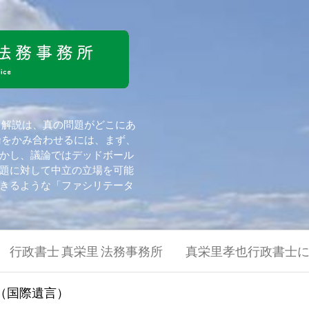
 解説は、真の問題がどこにあ
論をかみ合わせるには、まず、
かし、議論ではデッドボール
題に対して中立の立場を可能
きるような「ファシリテータ
行政書士 真栄里 法務事務所
真栄里孝也行政書士
（国際遺言）