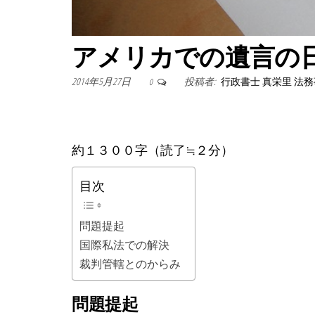
アメリカでの遺言の
2014年5月27日
投稿者:
行政書士 真栄里 法
0
約１３００字（読了≒２分）
目次
問題提起
国際私法での解決
裁判管轄とのからみ
問題提起