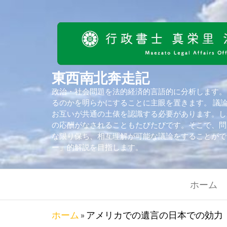
東西南北奔走記
政治・社会問題を法的経済的言語的に分析します。
るのかを明らかにすることに主眼を置きます。 議
お互いが共通の土俵を認識する必要があります。し
の応酬がなされることもたびたびです。そこで、問
な限り保ち、相互理解が可能な議論をすることがで
ー」的解説を目指します。
ホーム
ホーム
»
アメリカでの遺言の日本での効力