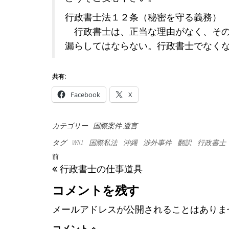
行政書士法１２条（秘密を守る義務）
行政書士は、正当な理由がなく、その
漏らしてはならない。行政書士でなく
共有:
Facebook
X
カテゴリー
国際案件
遺言
タグ
WILL
国際私法
沖縄
渉外事件
翻訳
行政書士
投稿ナビゲーション
過去の投稿
前
行政書士の仕事道具
コメントを残す
メールアドレスが公開されることはありま
コメント
※