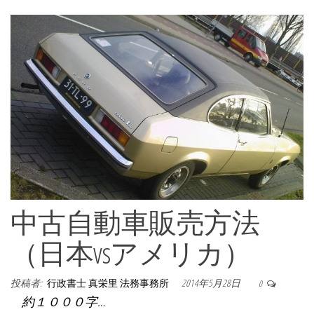
中古自動車販売方法
（日本vsアメリカ）
投稿者:
行政書士 真栄里 法務事務所
2014年5月28日
0
約１０００字…