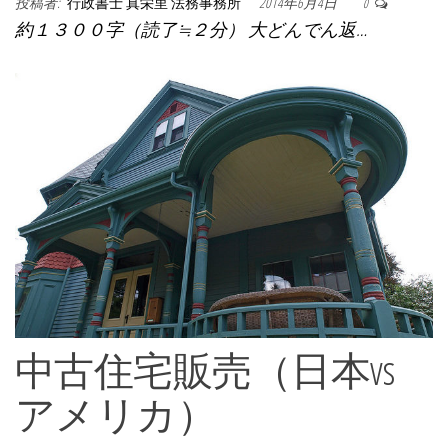
投稿者:
行政書士 真栄里 法務事務所
2014年6月4日
0
約１３００字（読了≒２分） 大どんでん返…
中古住宅販売（日本vs
アメリカ）