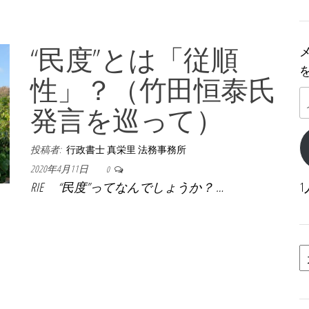
“民度”とは「従順
性」？（竹田恒泰氏
発言を巡って）
投稿者:
行政書士 真栄里 法務事務所
2020年4月11日
0
RIE “民度”ってなんでしょうか？ …