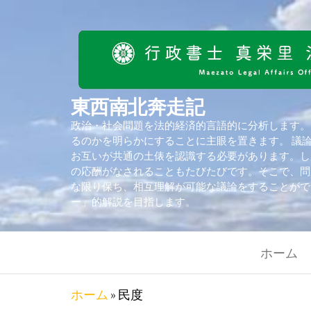
東西南北奔走記
政治・社会問題を法的経済的言語的に分析します。
るのかを明らかにすることに主眼を置きます。 議
お互いが共通の土俵を認識する必要があります。し
の応酬がなされることもたびたびです。そこで、問
な限り保ち、相互理解が可能な議論をすることがで
ー」的解説を目指します。
ホーム
ホーム
»
民度