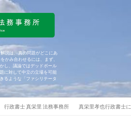
 解説は、真の問題がどこにあ
論をかみ合わせるには、まず、
かし、議論ではデッドボール
題に対して中立の立場を可能
きるような「ファシリテータ
行政書士 真栄里 法務事務所
真栄里孝也行政書士